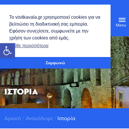
Ελληνικά
Το visitkavala.gr χρησιμοποιεί cookies για να
Tog
βελτιώσει τη διαδικτυακή σας εμπειρία.
navi
Εφόσον συνεχίσετε, συμφωνείτε με την
χρήση των cookies από εμάς.
Ανοίξτε τη γραμμή εργαλείων
Μάθε περισσότερα
Συμφωνώ
ΙΣΤΟΡΙΑ
Αρχική
/
Ανακάλυψε
/
Ιστορία