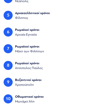
Νεάπολις
Αρχαιοελληνικοί χρόνοι
5
Φίλιππος
Ρωμαϊκοί χρόνοι
6
Αρχαία Εγνατία
Ρωμαϊκοί χρόνοι
7
Μάχη των Φιλίππων
Ρωμαϊκοί χρόνοι
8
Απόστολος Παύλος
Βυζαντινοί χρόνοι
9
Χριστούπολη
Οθωμανικοί χρόνοι
10
Μωχάμετ Άλη