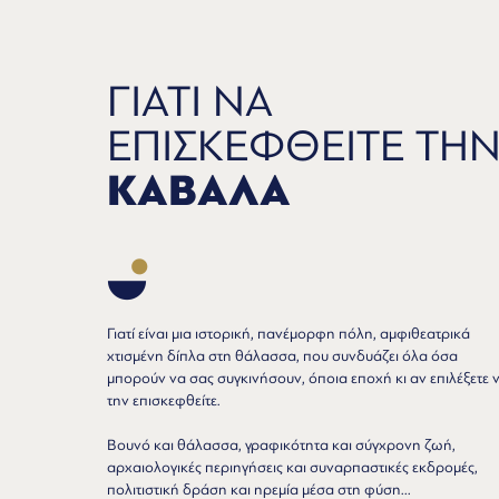
ΓΙΑΤΙ ΝΑ
ΕΠΙΣΚΕΦΘΕΙΤΕ ΤΗ
ΚΑΒΑΛΑ
Γιατί είναι μια ιστορική, πανέμορφη πόλη, αμφιθεατρικά
χτισμένη δίπλα στη θάλασσα, που συνδυάζει όλα όσα
μπορούν να σας συγκινήσουν, όποια εποχή κι αν επιλέξετε 
την επισκεφθείτε.
Βουνό και θάλασσα, γραφικότητα και σύγχρονη ζωή,
αρχαιολογικές περιηγήσεις και συναρπαστικές εκδρομές,
πολιτιστική δράση και ηρεμία μέσα στη φύση...