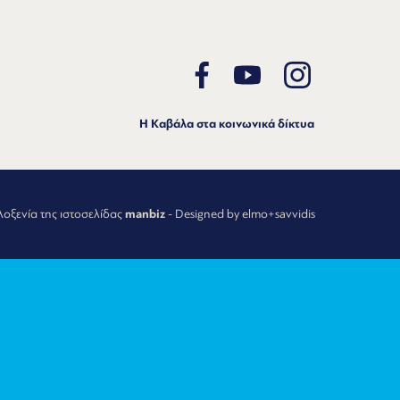
Η Καβάλα στα κοινωνικά δίκτυα
λοξενία της ιστοσελίδας
manbiz
- Designed by elmo+savvidis