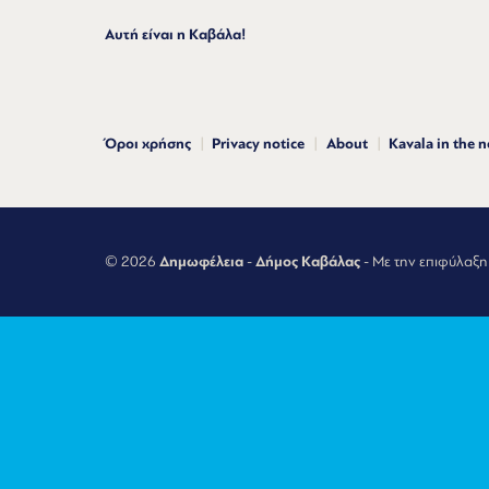
Αυτή είναι η Καβάλα!
Όροι χρήσης
Privacy notice
About
Kavala in the 
© 2026
Δημωφέλεια
-
Δήμος Καβάλας
- Με την επιφύλαξη