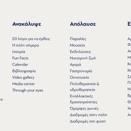
Ανακάλυψε
Απόλαυσε
Ε
Ν
20 λόγοι για να έρθεις
Παραλίες
Α
Φ
Η πόλη σήμερα
Μουσεία
Α
Ιστορία
Εκδηλώσεις
Μ
Fun Facts
Νυχτερινή ζωή
Κ
Calendar
Αγορά
Κτ
Βιβλιογραφία
Γαστρονομία
Σ
Video gallery
Οινοποιεία
Π
Media center
Πηλοθεραπεία &
Ν
υδροθεραπεία
Through your eyes
Β
Εναλλακτικές
να
δραστηριότητες
Θ
Όμορφες γωνιές
Χ
Διαδρομές στην πόλη
Α
Διαδρομές στη φύση