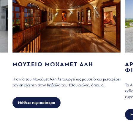
ΜΟΥΣΕΙΟ ΜΩΧΑΜΕΤ ΑΛΗ
Α
Φ
Η οικία του Μωχάμετ Άλη λειτουργεί ως μουσείο και μεταφέρει
τον επισκέπτη στην Καβάλα του 18ου αιώνα, όπου ο...
Το Α
εκθε
ευρη
Μάθετε περισσότερα
Μ