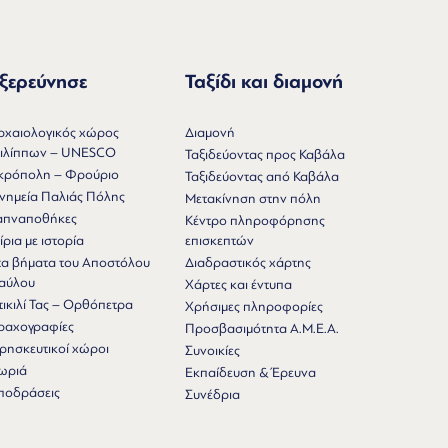
ξερεύνησε
Ταξίδι και διαμονή
ρχαιολογικός χώρος
Διαμονή
ιλίππων – UNESCO
Ταξιδεύοντας προς Καβάλα
κρόπολη – Φρούριο
Ταξιδεύοντας από Καβάλα
νημεία Παλιάς Πόλης
Μετακίνηση στην πόλη
απναποθήκες
Κέντρο πληροφόρησης
ίρια με ιστορία
επισκεπτών
τα βήματα του Αποστόλου
Διαδραστικός χάρτης
αύλου
Χάρτες και έντυπα
τικιλί Τας – Ορθόπετρα
Χρήσιμες πληροφορίες
ραχογραφίες
Προσβασιμότητα Α.Μ.Ε.Α.
ρησκευτικοί χώροι
Συνοικίες
ωριά
Εκπαίδευση & Έρευνα
ποδράσεις
Συνέδρια