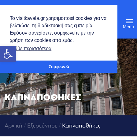
Ελληνικά
Το visitkavala.gr χρησιμοποιεί cookies για να
Tog
βελτιώσει τη διαδικτυακή σας εμπειρία.
navi
Εφόσον συνεχίσετε, συμφωνείτε με την
χρήση των cookies από εμάς.
Ανοίξτε τη γραμμή εργαλείων
Μάθε περισσότερα
Συμφωνώ
ΚΑΠΝΑΠΟΘΗΚΕΣ
Αρχική
/
Εξερεύνησε
/
Καπναποθήκες