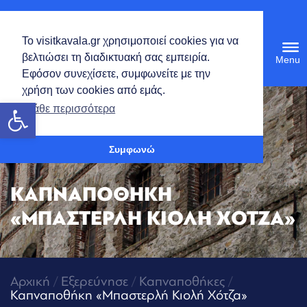
Ελληνικά
Το visitkavala.gr χρησιμοποιεί cookies για να
Tog
βελτιώσει τη διαδικτυακή σας εμπειρία.
navi
Εφόσον συνεχίσετε, συμφωνείτε με την
χρήση των cookies από εμάς.
Ανοίξτε τη γραμμή εργαλείων
Μάθε περισσότερα
Συμφωνώ
ΚΑΠΝΑΠΟΘΗΚΗ
«ΜΠΑΣΤΕΡΛΗ ΚΙΟΛΗ ΧΟΤΖΑ»
Αρχική
/
Εξερεύνησε
/
Καπναποθήκες
/
Καπναποθήκη «Μπαστερλή Κιολή Χότζα»