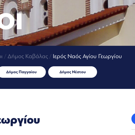
ΟΙ
ι
/
Δήμος Καβάλας
/
Ιερός Ναός Αγίου Γεωργίου
Δήμος Παγγαίου
Δήμος Νέστου
εωργίου