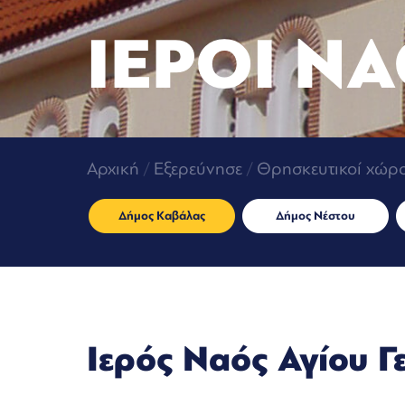
ΙΕΡΟΙ ΝΑ
Αρχική
/
Εξερεύνησε
/
Θρησκευτικοί χώρο
Δήμος Καβάλας
Δήμος Νέστου
Ιερός Ναός Αγίου Γ