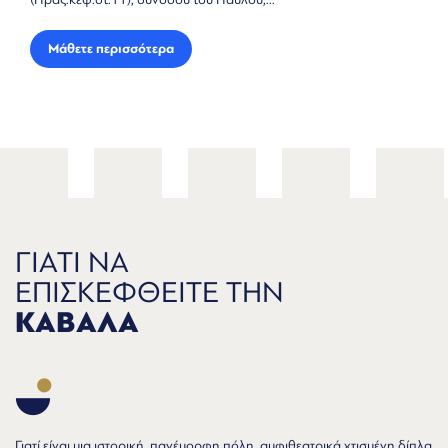
ετε περισσότερα
Μάθετε 
ΓΙΑΤΙ ΝΑ
ΕΠΙΣΚΕΦΘΕΙΤΕ ΤΗΝ
ΚΑΒΑΛΑ
Γιατί είναι μια ιστορική, πανέμορφη πόλη, αμφιθεατρικά χτισμένη δίπλα