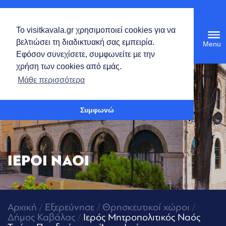
Ελληνικά
Το visitkavala.gr χρησιμοποιεί cookies για να
Tog
βελτιώσει τη διαδικτυακή σας εμπειρία.
navi
Εφόσον συνεχίσετε, συμφωνείτε με την
χρήση των cookies από εμάς.
Ανοίξτε τη γραμμή εργαλείων
Μάθε περισσότερα
Συμφωνώ
ΙΕΡΟΙ ΝΑΟΙ
Αρχική
/
Εξερεύνησε
/
Θρησκευτικοί χώροι
/
Δήμος Καβάλας
/
Ιερός Μητροπολιτικός Ναός