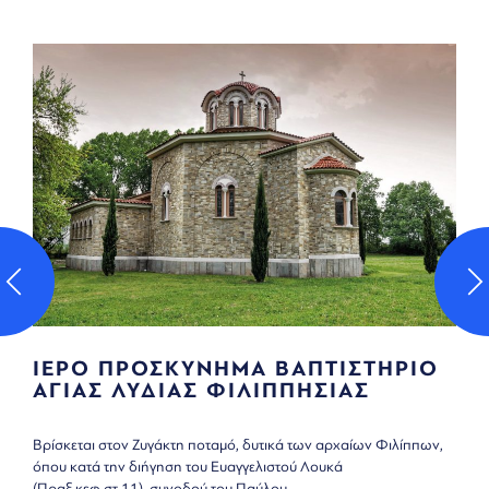
Ο ΠΡΟΣΚΥΝΗΜΑ ΒΑΠΤΙΣΤΗΡΙΟ
ΙΕΡΟ 
ΑΣ ΛΥΔΙΑΣ ΦΙΛΙΠΠΗΣΙΑΣ
ΓΡΗΓΟ
ται στον Ζυγάκτη ποταμό, δυτικά των αρχαίων Φιλίππων,
Η Νέα Καρβά
ατά την διήγηση του Ευαγγελιστού Λουκά
Καππαδοκική
εφ.στ.11), συνοδού του Παύλου,...
στην αλυσίδ