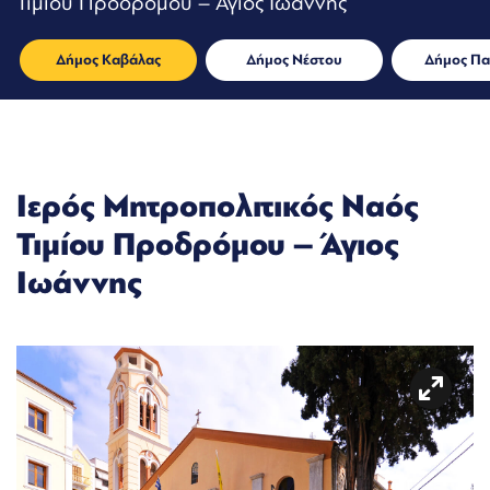
Τιμίου Προδρόμου – Άγιος Ιωάννης
Δήμος Καβάλας
Δήμος Νέστου
Δήμος Πα
Ιερός Μητροπολιτικός Ναός
Τιμίου Προδρόμου – Άγιος
Ιωάννης