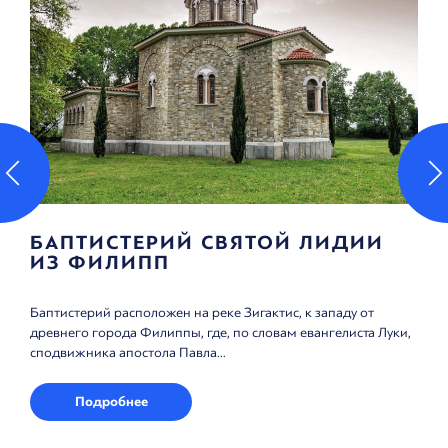
ИЙ СВЯТОЙ ЛИДИИ
ЦЕРКОВЬ СВЯ
БОГОСЛОВА
н на реке Зигактис, к западу от
Деревня Неа Карвали в ра
пы, где, по словам евангелиста Луки,
каппадокийского города Ка
 Павла...
в долгой истории...
Подробнее