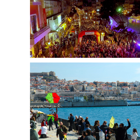
Kavala Night City Run
Rosenmontag (Kathara
Deftera)