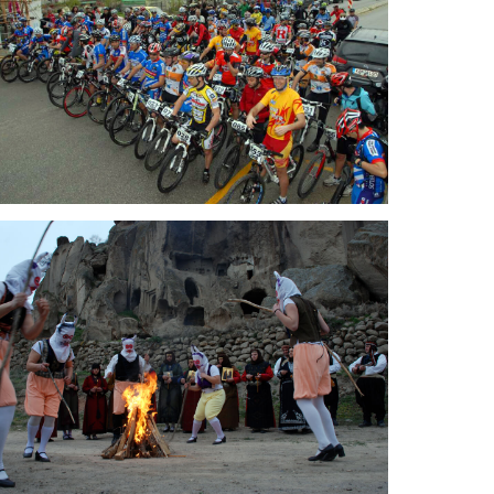
Zigos Run and MTB Race –
„Waldtrails“
Der Brauch der „Sagia“