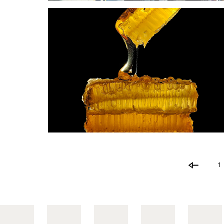
Fest des Honigs und der
Bienenprodukte
1