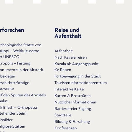
rforschen
Reise und
Aufenthalt
rchäologische Stätte von
ilippi – Weltkulturerbe
Aufenthalt
er UNESCO
Nach Kavala reisen
kropolis – Festung
Kavala als Ausgangspunkt
onumente in der Altstadt
für Reisen
abaklager
Fortbewegung in der Stadt
schichtsträchtige
Touristeninformationszentrum
auwerke
Interaktive Karte
uf den Spuren des Apostels
Karten & Broschüren
aulus
Nützliche Informationen
kili Tash – Orthopetra
Barrierefreier Zugang
Stehender Stein)
Stadtteile
lsbilder
Bildung & Forschung
ligiöse Stätten
Konferenzen