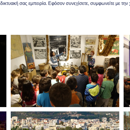
διαδικτυακή σας εμπειρία. Εφόσον συνεχίσετε, συμφωνείτε με τη
Entdecken
Genießen
Erforschen
Reise
Internationaler Tag der
Museen