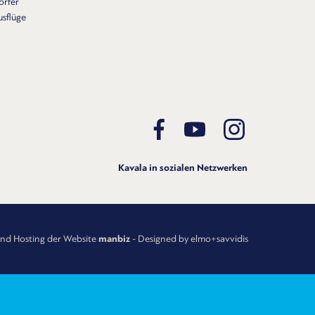
örfer
usflüge
Kavala in sozialen Netzwerken
und Hosting der Website
manbiz
- Designed by elmo+savvidis