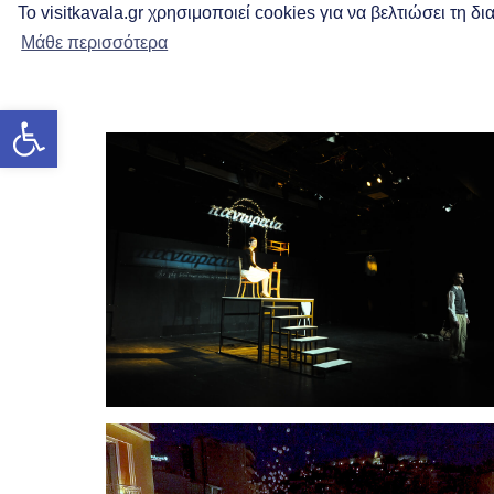
Το visitkavala.gr χρησιμοποιεί cookies για να βελτιώσει τη 
Μάθε περισσότερα
Werkzeugleiste öffnen
DI.PE.THE Kavala