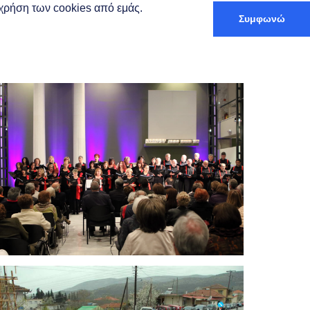
ν χρήση των cookies από εμάς.
Συμφωνώ
Deutsch
 und Aufenthalt
Routenplaner
Die Eleftheria – Das Fest
des Apostels Paulus