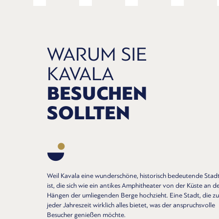
WARUM SIE
KAVALA
BESUCHEN
SOLLTEN
Weil Kavala eine wunderschöne, historisch bedeutende Stad
ist, die sich wie ein antikes Amphitheater von der Küste an d
Hängen der umliegenden Berge hochzieht. Eine Stadt, die zu
jeder Jahreszeit wirklich alles bietet, was der anspruchsvolle
Besucher genießen möchte.