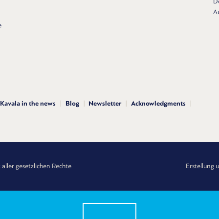
D
A
e
Kavala in the news
Blog
Newsletter
Acknowledgments
aller gesetzlichen Rechte
Erstellung 