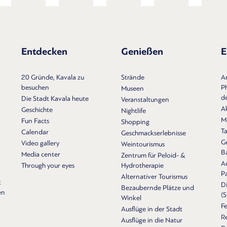
Entdecken
Genießen
E
20 Gründe, Kavala zu
Strände
A
besuchen
Ph
Museen
d
Die Stadt Kavala heute
Veranstaltungen
A
Geschichte
Nightlife
M
Fun Facts
Shopping
T
Calendar
Geschmackserlebnisse
Ge
Video gallery
Weintourismus
B
Media center
Zentrum für Peloid- &
A
Through your eyes
Hydrotherapie
P
Alternativer Tourismus
t
Di
Bezaubernde Plätze und
en
(
Winkel
Fe
Ausflüge in der Stadt
Re
Ausflüge in die Natur