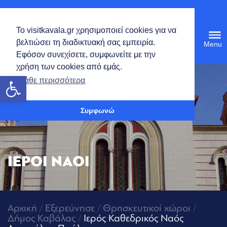
Ελληνικά
Το visitkavala.gr χρησιμοποιεί cookies για να
Tog
βελτιώσει τη διαδικτυακή σας εμπειρία.
navi
Εφόσον συνεχίσετε, συμφωνείτε με την
χρήση των cookies από εμάς.
Ανοίξτε τη γραμμή εργαλείων
Μάθε περισσότερα
Συμφωνώ
ΙΕΡΟΙ ΝΑΟΙ
Αρχική
/
Εξερεύνησε
/
Θρησκευτικοί χώροι
/
Δήμος Καβάλας
/
Ιερός Καθεδρικός Ναός