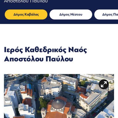
Αποστόλου Παύλου
Δήμος Καβάλας
Δήμος Νέστου
Δήμος Πα
Ιερός Καθεδρικός Ναός
Αποστόλου Παύλου