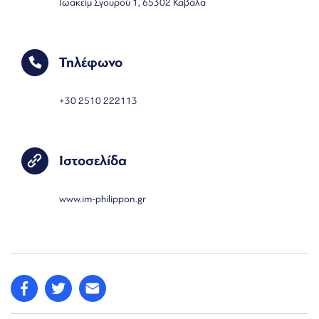
Ιωακείμ Σγουρού 1, 65302 Καβάλα
Τηλέφωνο
+30 2510 222113
Ιστοσελίδα
www.im-philippon.gr