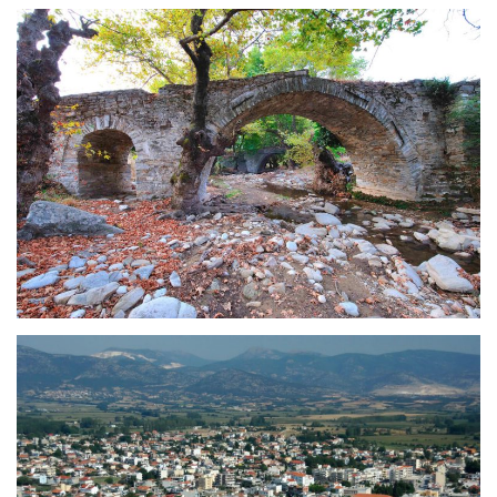
Λεύκη – Άνω Λεύκη – Χαλκερό