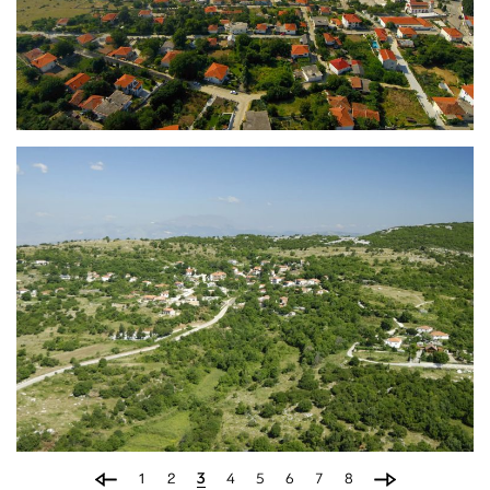
Ζυγός – Κρυονέρι – Φίλιπποι
Βουνοχώρι – Λιμνιά –
Κρανοχώρι – Λυκόστομο –
Πολύνερο
1
2
3
4
5
6
7
8