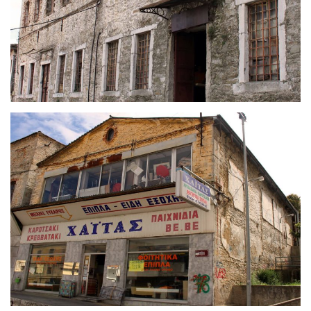
Καπναποθήκη «ΜΠΑΣΤΕΡΛΗ
ΚΙΟΛΗ ΧΟΤΖΑ»
Καπναποθήκη «ΤΟΠΑΛ ΜΕΜΕΤ
ΕΦΕΝΤΗ»