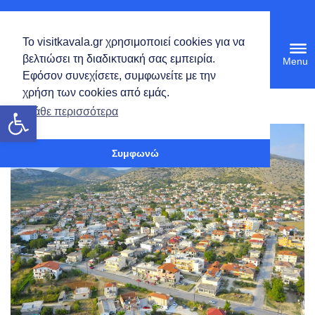
Ελληνικά
Το visitkavala.gr χρησιμοποιεί cookies για να
Tog
βελτιώσει τη διαδικτυακή σας εμπειρία.
navi
Εφόσον συνεχίσετε, συμφωνείτε με την
χρήση των cookies από εμάς.
Ανοίξτε τη γραμμή εργαλείων
Μάθε περισσότερα
Συμφωνώ
Κρηνίδες