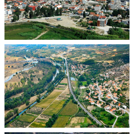
Χρυσούπολη
Ξεριάς – Αβραμυλιά – Διαλεκτό
– Παράδεισος