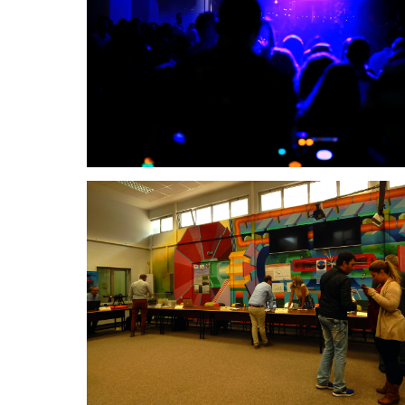
Νυχτερινή ζωή
Εκπαίδευση & Έρευνα