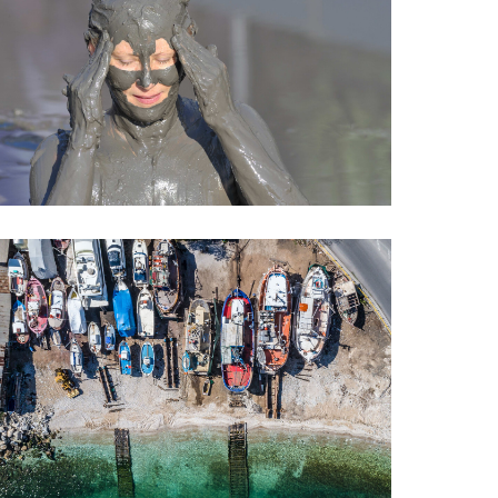
Πηλοθεραπεία &
υδροθεραπεία
Calendar
Καρνάγιο της πόλης