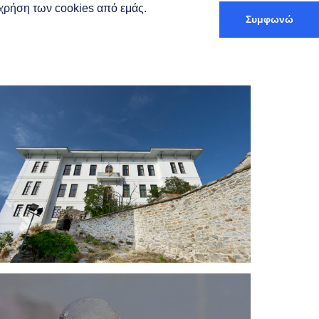
ν χρήση των cookies από εμάς.
Συμφωνώ
Ελληνικά
αξίδι & Διαμονή
Trip Planner
ο
Αρρένων – 1
Γυμνάσιο
Καβάλας