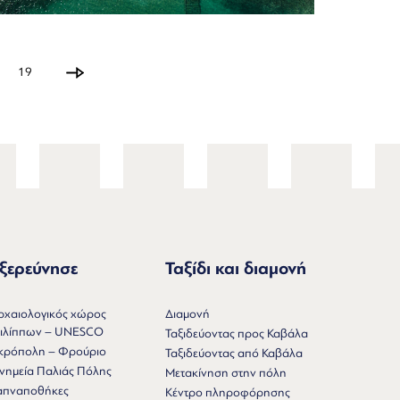
19
ξερεύνησε
Ταξίδι και διαμονή
ρχαιολογικός χώρος
Διαμονή
ιλίππων – UNESCO
Ταξιδεύοντας προς Καβάλα
κρόπολη – Φρούριο
Ταξιδεύοντας από Καβάλα
νημεία Παλιάς Πόλης
Μετακίνηση στην πόλη
απναποθήκες
Κέντρο πληροφόρησης