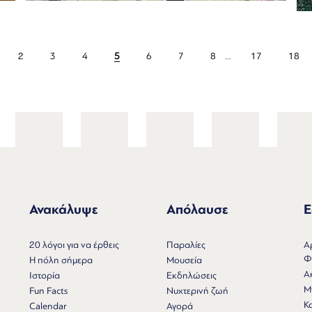
2
3
4
5
6
7
8
…
17
18
Ανακάλυψε
Απόλαυσε
Ε
Ν
20 λόγοι για να έρθεις
Παραλίες
Α
Φ
Η πόλη σήμερα
Μουσεία
Α
Ιστορία
Εκδηλώσεις
Μ
Fun Facts
Νυχτερινή ζωή
Κ
Calendar
Αγορά