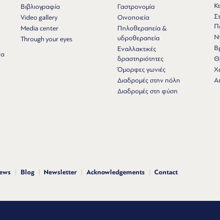
Κτ
Βιβλιογραφία
Γαστρονομία
Σ
Video gallery
Οινοποιεία
Π
Media center
Πηλοθεραπεία &
Ν
υδροθεραπεία
Through your eyes
Β
Εναλλακτικές
να
δραστηριότητες
Θ
Όμορφες γωνιές
Χ
Διαδρομές στην πόλη
Α
Διαδρομές στη φύση
news
Blog
Newsletter
Acknowledgements
Contact