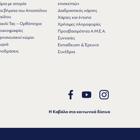
ίρια με ιστορία
επισκεπτών
τα βήματα του Αποστόλου
Διαδραστικός χάρτης
αύλου
Χάρτες και έντυπα
τικιλί Τας – Ορθόπετρα
Χρήσιμες πληροφορίες
ραχογραφίες
Προσβασιμότητα Α.Μ.Ε.Α.
ρησκευτικοί χώροι
Συνοικίες
ωριά
Εκπαίδευση & Έρευνα
ποδράσεις
Συνέδρια
Η Καβάλα στα κοινωνικά δίκτυα