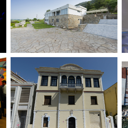
Αρχαιολογικό Μουσείο
Φιλίππων
Μέγαρο Τόκου