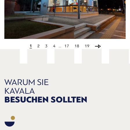
Touristeninformationszentrum
1
2
3
4
…
17
18
19
WARUM SIE
KAVALA
BESUCHEN SOLLTEN