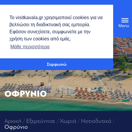
Ελληνικά
Το visitkavala.gr χρησιμοποιεί cookies για να
Tog
βελτιώσει τη διαδικτυακή σας εμπειρία.
navi
Εφόσον συνεχίσετε, συμφωνείτε με την
χρήση των cookies από εμάς.
Ανοίξτε τη γραμμή εργαλείων
Μάθε περισσότερα
Συμφωνώ
ΟΦΡΥΝΙΟ
Αρχική
/
Εξερεύνησε
/
Χωριά
/
Νοτιοδυτικά
/
Οφρύνιο