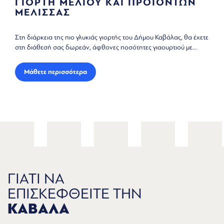
ΛΙΟΥ ΚΑΙ ΠΡΟΪΟΝΤΩΝ
ΓΙΟΡΤΗ ΑΓΡΟ
Ο θεσμός δημιουργήθηκε
 γλυκιάς γιορτής του Δήμου Καβάλας, θα έχετε
Σύλλογο Ν. Καρυάς ως έν
εάν, άφθονες ποσότητες γιαουρτιού με...
οποία...
τερα
Μάθετε περισσότερα
ΓΙΑΤΙ ΝΑ
ΕΠΙΣΚΕΦΘΕΙΤΕ ΤΗΝ
ΚΑΒΑΛΑ