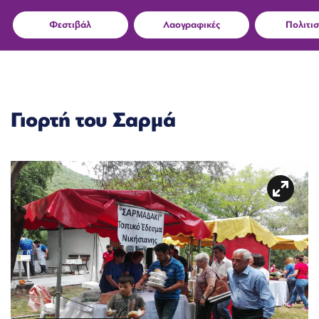
Φεστιβάλ
Λαογραφικές
Πολιτισ
Γιορτή του Σαρμά