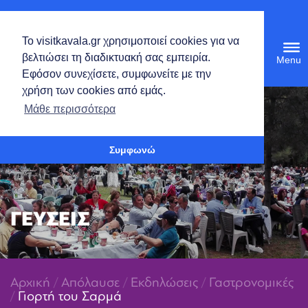
Ελληνικά
Το visitkavala.gr χρησιμοποιεί cookies για να
Tog
βελτιώσει τη διαδικτυακή σας εμπειρία.
navi
Εφόσον συνεχίσετε, συμφωνείτε με την
χρήση των cookies από εμάς.
Ανοίξτε τη γραμμή εργαλείων
Μάθε περισσότερα
Συμφωνώ
ΓΕΥΣΕΙΣ
Αρχική
/
Απόλαυσε
/
Εκδηλώσεις
/
Γαστρονομικές
/
Γιορτή του Σαρμά