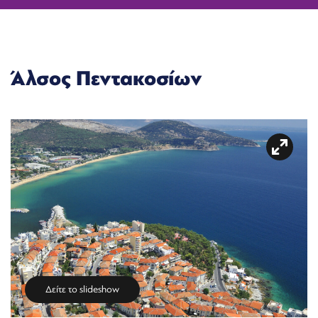
Άλσος Πεντακοσίων
Δείτε το slideshow