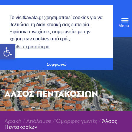
Ελληνικά
Το visitkavala.gr χρησιμοποιεί cookies για να
Tog
βελτιώσει τη διαδικτυακή σας εμπειρία.
navi
Εφόσον συνεχίσετε, συμφωνείτε με την
χρήση των cookies από εμάς.
Ανοίξτε τη γραμμή εργαλείων
Μάθε περισσότερα
Συμφωνώ
ΑΛΣΟΣ ΠΕΝΤΑΚΟΣΙΩΝ
Αρχική
/
Απόλαυσε
/
Όμορφες γωνιές
/
Άλσος
Πεντακοσίων