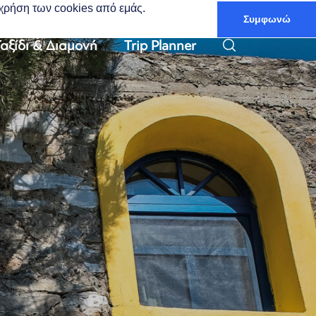
ν χρήση των cookies από εμάς.
Συμφωνώ
Ελληνικά
αξίδι & Διαμονή
Trip Planner