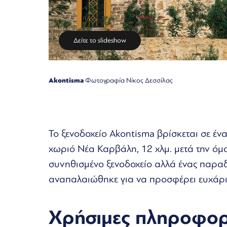
Δείτε το slideshow
Akontisma
Φωτογραφία Νίκος Δεσσίλας
Το ξενοδοχείο Akontisma βρίσκεται σε έ
χωριό Νέα Καρβάλη, 12 χλμ. μετά την όμ
συνηθισμένο ξενοδοχείο αλλά ένας παραδο
αναπαλαιώθηκε για να προσφέρει ευχάρισ
Χρήσιμες πληροφορ