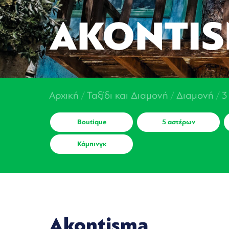
AKONTI
Αρχική
/
Ταξίδι και Διαμονή
/
Διαμονή
/
3
Boutique
5 αστέρων
Κάμπινγκ
Akontisma