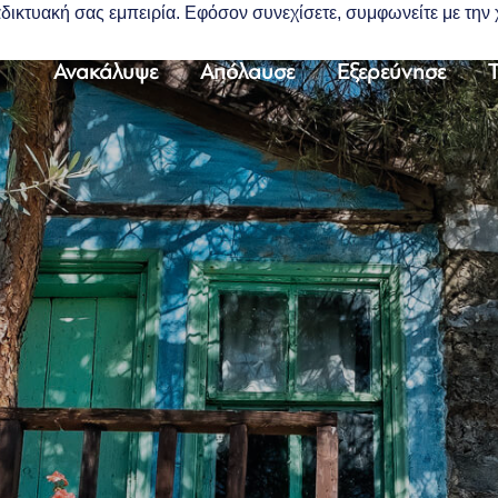
διαδικτυακή σας εμπειρία. Εφόσον συνεχίσετε, συμφωνείτε με τη
Ανακάλυψε
Απόλαυσε
Εξερεύνησε
Τ