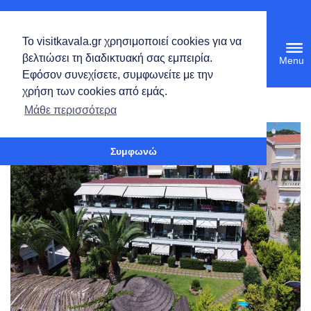
Ελληνικά
Το visitkavala.gr χρησιμοποιεί cookies για να
Tog
βελτιώσει τη διαδικτυακή σας εμπειρία.
navi
Εφόσον συνεχίσετε, συμφωνείτε με την
χρήση των cookies από εμάς.
Ανοίξτε τη γραμμή εργαλείων
Μάθε περισσότερα
Συμφωνώ
PORTO PALIO