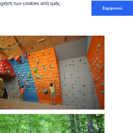
ν χρήση των cookies από εμάς.
Συμφωνώ
Deutsch
 und Aufenthalt
Routenplaner
Klettern