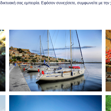
διαδικτυακή σας εμπειρία. Εφόσον συνεχίσετε, συμφωνείτε με τη
Entdecken
Genießen
Erforschen
Reise
Segeln