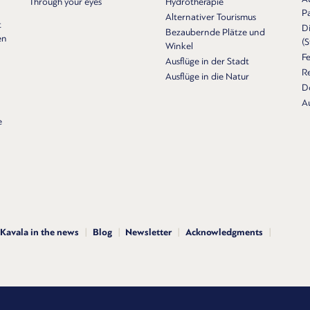
Through your eyes
Hydrotherapie
P
Alternativer Tourismus
t
Di
Bezaubernde Plätze und
en
(
Winkel
Fe
Ausflüge in der Stadt
Re
Ausflüge in die Natur
D
A
e
Kavala in the news
Blog
Newsletter
Acknowledgments