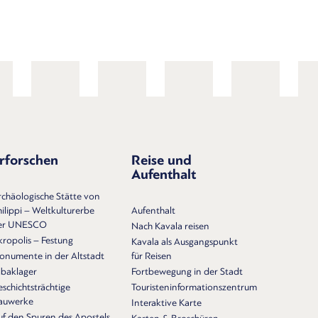
rforschen
Reise und
Aufenthalt
rchäologische Stätte von
ilippi – Weltkulturerbe
Aufenthalt
er UNESCO
Nach Kavala reisen
kropolis – Festung
Kavala als Ausgangspunkt
onumente in der Altstadt
für Reisen
abaklager
Fortbewegung in der Stadt
schichtsträchtige
Touristeninformationszentrum
auwerke
Interaktive Karte
uf den Spuren des Apostels