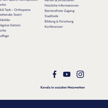
Karten & Broschüren
aulus
Nützliche Informationen
kili Tash – Orthopetra
Barrierefreier Zugang
Stehender Stein)
Stadtteile
lsbilder
Bildung & Forschung
ligiöse Stätten
Konferenzen
örfer
usflüge
Kavala in sozialen Netzwerken