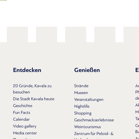
Entdecken
Genießen
E
20 Gründe, Kavala zu
Strände
A
besuchen
Ph
Museen
d
Die Stadt Kavala heute
Veranstaltungen
A
Geschichte
Nightlife
M
Fun Facts
Shopping
T
Calendar
Geschmackserlebnisse
Ge
Video gallery
Weintourismus
B
Media center
Zentrum für Peloid- &
A