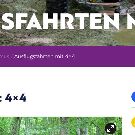
SFAHRTEN M
smus
/
Ausflugsfahrten mit 4×4
t 4×4