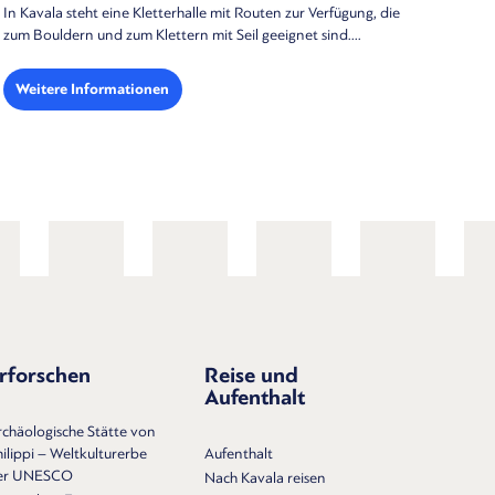
Sind Sie ein begeisterter Wassersportfan? Wenn Sie nach dem
idealen Windsurfspot in der Nähe Kavalas suchen, empfehlen
wir den...
Weitere Informationen
rforschen
Reise und
Aufenthalt
rchäologische Stätte von
ilippi – Weltkulturerbe
Aufenthalt
er UNESCO
Nach Kavala reisen