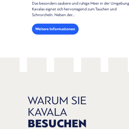
 Umgebung
Wenn sich der Reiz der Landschaft mit der Faszination des
nd
Meers vereint, erweist sich Kavala als der ideale Ort...
Weitere Informationen
WARUM SIE
KAVALA
BESUCHEN