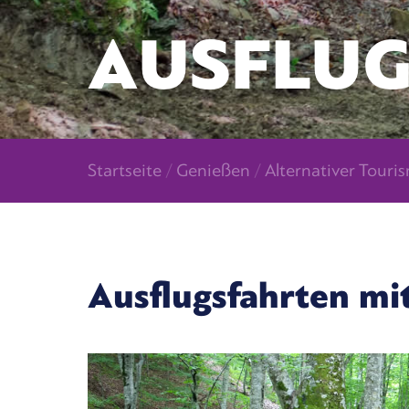
AUSFLUG
Startseite
/
Genießen
/
Alternativer Touri
Ausflugsfahrten mi