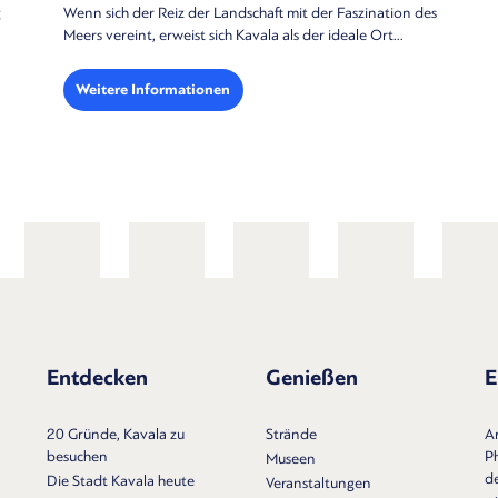
In Kavala steht eine Kletterhalle mit Routen zur Verfügung, die
zum Bouldern und zum Klettern mit Seil geeignet sind....
Weitere Informationen
Entdecken
Genießen
E
20 Gründe, Kavala zu
Strände
A
besuchen
Ph
Museen
d
Die Stadt Kavala heute
Veranstaltungen