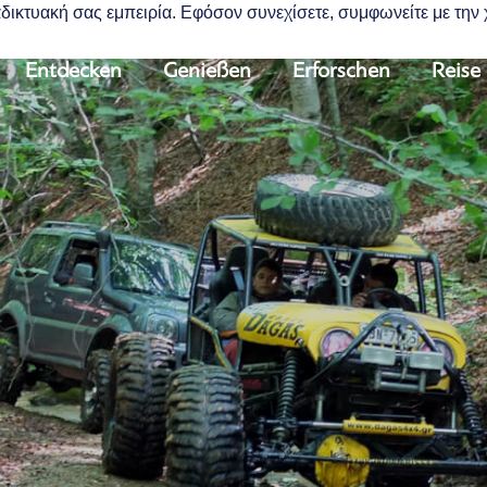
διαδικτυακή σας εμπειρία. Εφόσον συνεχίσετε, συμφωνείτε με τη
Entdecken
Genießen
Erforschen
Reise