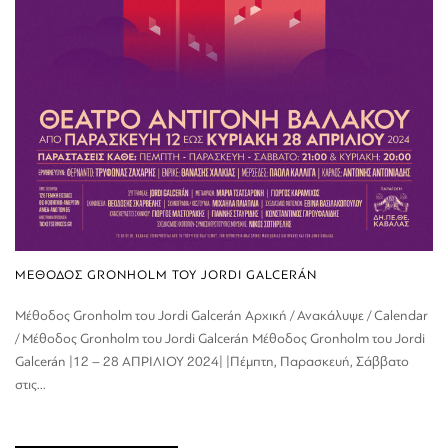
ΜΕΘΟΔΟΣ GRONHOLM ΤΟΥ JORDI GALCERÁN
Μέθοδος Gronholm του Jordi Galcerán Αρχική / Ανακάλυψε / Calendar
/ Μέθοδος Gronholm του Jordi Galcerán Μέθοδος Gronholm του Jordi
Galcerán |12 – 28 ΑΠΡΙΛΙΟΥ 2024| |Πέμπτη, Παρασκευή, Σάββατο
στις...