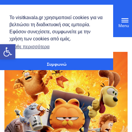
Ελληνικά
Το visitkavala.gr χρησιμοποιεί cookies για να
Tog
βελτιώσει τη διαδικτυακή σας εμπειρία.
navi
Εφόσον συνεχίσετε, συμφωνείτε με την
χρήση των cookies από εμάς.
Ανοίξτε τη γραμμή εργαλείων
Μάθε περισσότερα
Συμφωνώ