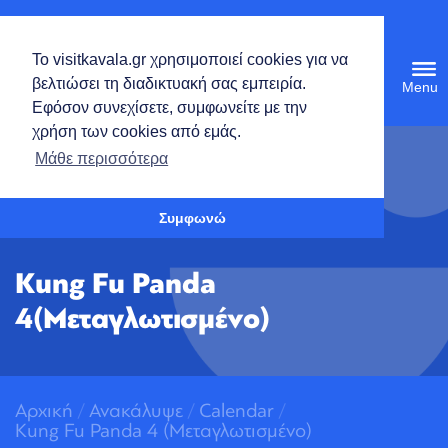
Ελληνικά
Το visitkavala.gr χρησιμοποιεί cookies για να
Tog
βελτιώσει τη διαδικτυακή σας εμπειρία.
navi
Εφόσον συνεχίσετε, συμφωνείτε με την
χρήση των cookies από εμάς.
Ανοίξτε τη γραμμή εργαλείων
Μάθε περισσότερα
Συμφωνώ
Kung Fu Panda
4(Μεταγλωτισμένο)
Αρχική
/
Ανακάλυψε
/
Calendar
/
Kung Fu Panda 4 (Μεταγλωτισμένο)