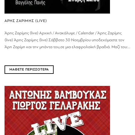
ΑΡΗΣ ΖΑΡΙΜΗΣ (LIVE)
Άρης Ζαρίμης (live) Αρχική / Ανακάλυψε / Calendar / Άρης Ζαρίμης
(live) Άρης Ζαρίμης (live) Σάββατο 30 Νοεμβρίου υποδεχόμαστε τον
Άρη Ζαρίμη και την μπάντα του,σε μια ελαφρολαϊκή βραδιά. Μαζί του:...
ΜΑΘΕΤΕ ΠΕΡΙΣΣΟΤΕΡΑ