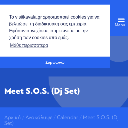
Ελληνικά
Το visitkavala.gr χρησιμοποιεί cookies για να
Tog
βελτιώσει τη διαδικτυακή σας εμπειρία.
navi
Εφόσον συνεχίσετε, συμφωνείτε με την
χρήση των cookies από εμάς.
Ανοίξτε τη γραμμή εργαλείων
Μάθε περισσότερα
Συμφωνώ
Meet S.O.S. (Dj Set)
Αρχική
/
Ανακάλυψε
/
Calendar
/
Meet S.O.S. (Dj
Set)