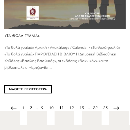
«ΤΑ ΘΟΛΑ ΓΥΑΛΙΑ»
«Τα θολά γυαλιά» Αρχική / Ανακάλυψε / Calendar / «Τα θολά γυαλιά»
«Τα θολά γυαλιά» ΠΑΡΟΥΣΙΑΣΗ ΒΙΒΛΙΟΥ Η Δημοτική Βιβλιοθήκη
Καβάλας «Βασίλης Βασιλικός», οι εκδόσεις «Βακχικόν» και το
βιβλιοπωλείο Μερτζιανίδη...
ΜΑΘΕΤΕ ΠΕΡΙΣΣΟΤΕΡΑ
1
2
…
9
10
11
12
13
…
22
23