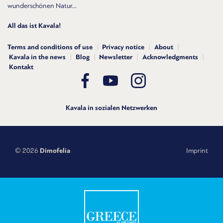
wunderschönen Natur...
All das ist Kavala!
Terms and conditions of use
Privacy notice
About
Kavala in the news
Blog
Newsletter
Acknowledgments
Kontakt
Kavala in sozialen Netzwerken
© 2026
Dimofelia
Imprint