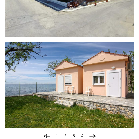
PARALIA
CAMPING ALEXANDROS
1
2
3
4