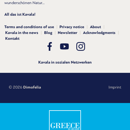
wunderschönen Natur...
All das ist Kavala!
Terms and conditions of use
Privacy notice
About
Kavala in the news
Blog
Newsletter
Acknowledgments
Kontakt
Kavala in sozialen Netzwerken
© 2026
Dimofelia
Imprint