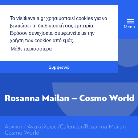
Deutsch
Το visitkavala.gr χρησιμοποιεί cookies για να
Tog
βελτιώσει τη διαδικτυακή σας εμπειρία.
navi
Εφόσον συνεχίσετε, συμφωνείτε με την
χρήση των cookies από εμάς.
Werkzeugleiste öffnen
Μάθε περισσότερα
Συμφωνώ
Rosanna Mailan – Cosmo World
Αρχική
/
Ανακάλυψε
/
Calendar/Rosanna Mailan –
Cosmo World