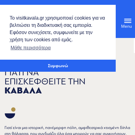
Ελληνικά
Το visitkavala.gr χρησιμοποιεί cookies για να
Tog
βελτιώσει τη διαδικτυακή σας εμπειρία.
navi
Εφόσον συνεχίσετε, συμφωνείτε με την
χρήση των cookies από εμάς.
Ανοίξτε τη γραμμή εργαλείων
Μάθε περισσότερα
Συμφωνώ
ΓΙΑΤΙ ΝΑ
ΕΠΙΣΚΕΦΘΕΙΤΕ ΤΗΝ
ΚΑΒΑΛΑ
Γιατί είναι μια ιστορική, πανέμορφη πόλη, αμφιθεατρικά χτισμένη δίπλα
στη θάλασσα, που συνδυάζει όλα όσα μπορούν να σας συγκινήσουν,