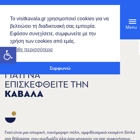
Ελληνικά
Το visitkavala.gr χρησιμοποιεί cookies για να
Tog
βελτιώσει τη διαδικτυακή σας εμπειρία.
navi
Εφόσον συνεχίσετε, συμφωνείτε με την
χρήση των cookies από εμάς.
Ανοίξτε τη γραμμή εργαλείων
Μάθε περισσότερα
Συμφωνώ
ΓΙΑΤΙ ΝΑ
ΕΠΙΣΚΕΦΘΕΙΤΕ ΤΗΝ
ΚΑΒΑΛΑ
Γιατί είναι μια ιστορική, πανέμορφη πόλη, αμφιθεατρικά χτισμένη δίπλα
στη θάλασσα, που συνδυάζει όλα όσα μπορούν να σας συγκινήσουν,