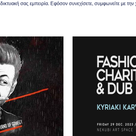
διαδικτυακή σας εμπειρία. Εφόσον συνεχίσετε, συμφωνείτε με τη
Ανακάλυψε
Απόλαυσε
Εξερεύνησε
Τ