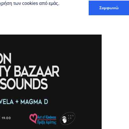
ν χρήση των cookies από εμάς.
Συμφωνώ
Ελληνικά
αξίδι & Διαμονή
Trip Planner