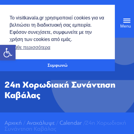
Ελληνικά
Το visitkavala.gr χρησιμοποιεί cookies για να
Tog
βελτιώσει τη διαδικτυακή σας εμπειρία.
navi
Εφόσον συνεχίσετε, συμφωνείτε με την
χρήση των cookies από εμάς.
Ανοίξτε τη γραμμή εργαλείων
Μάθε περισσότερα
Συμφωνώ
24η Χορωδιακή Συνάντηση
Καβάλας
Αρχική
/
Ανακάλυψε
/
Calendar
/24η Χορωδιακή
Συνάντηση Καβάλας