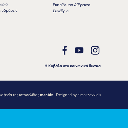
ωριά
Εκπαίδευση & Έρευνα
ποδράσεις
Συνέδρια
Η Καβάλα στα κοινωνικά δίκτυα
λοξενία της ιστοσελίδας
manbiz
- Designed by elmo+savvidis