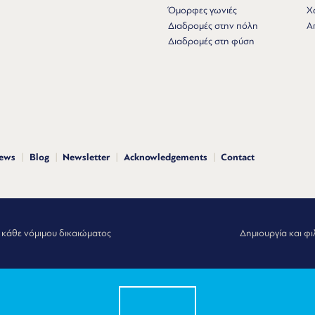
Όμορφες γωνιές
Χ
Διαδρομές στην πόλη
Α
Διαδρομές στη φύση
news
Blog
Newsletter
Acknowledgements
Contact
 κάθε νόμιμου δικαιώματος
Δημιουργία και φι