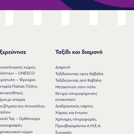
ξερεύνησε
Ταξίδι και διαμονή
ρχαιολογικός χώρος
Διαμονή
ιλίππων – UNESCO
Ταξιδεύοντας προς Καβάλα
κρόπολη – Φρούριο
Ταξιδεύοντας από Καβάλα
νημεία Παλιάς Πόλης
Μετακίνηση στην πόλη
απναποθήκες
Κέντρο πληροφόρησης
ίρια με ιστορία
επισκεπτών
τα βήματα του Αποστόλου
Διαδραστικός χάρτης
αύλου
Χάρτες και έντυπα
τικιλί Τας – Ορθόπετρα
Χρήσιμες πληροφορίες
ραχογραφίες
Προσβασιμότητα Α.Μ.Ε.Α.
ρησκευτικοί χώροι
Συνοικίες