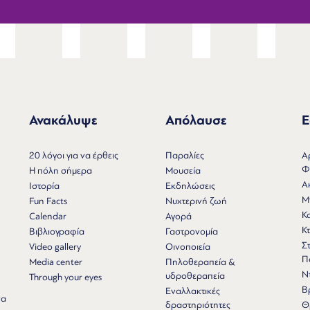
Ανακάλυψε
Απόλαυσε
Ε
Ν
20 λόγοι για να έρθεις
Παραλίες
Α
Φ
Η πόλη σήμερα
Μουσεία
Α
Ιστορία
Εκδηλώσεις
Μ
Fun Facts
Νυχτερινή ζωή
Κ
Calendar
Αγορά
Κτ
Βιβλιογραφία
Γαστρονομία
Σ
Video gallery
Οινοποιεία
Π
Media center
Πηλοθεραπεία &
Ν
υδροθεραπεία
Through your eyes
Β
Εναλλακτικές
να
δραστηριότητες
Θ