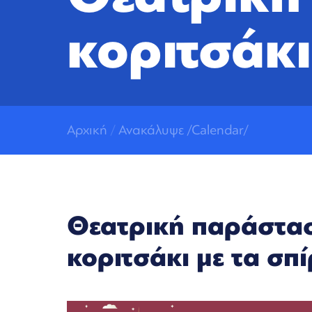
κοριτσάκι
Αρχική
/
Ανακάλυψε
/
Calendar/
Θεατρική παράστα
κοριτσάκι με τα σπ