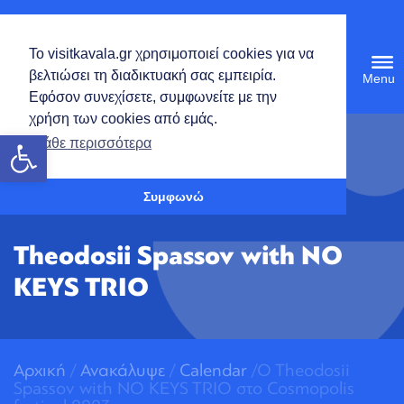
Ελληνικά
Το visitkavala.gr χρησιμοποιεί cookies για να
Tog
βελτιώσει τη διαδικτυακή σας εμπειρία.
navi
Εφόσον συνεχίσετε, συμφωνείτε με την
χρήση των cookies από εμάς.
Ανοίξτε τη γραμμή εργαλείων
Μάθε περισσότερα
Συμφωνώ
Theodosii Spassov with NO
KEYS TRIO
Αρχική
/
Ανακάλυψε
/
Calendar
/O Theodosii
Spassov with NO KEYS TRIO στο Cosmopolis