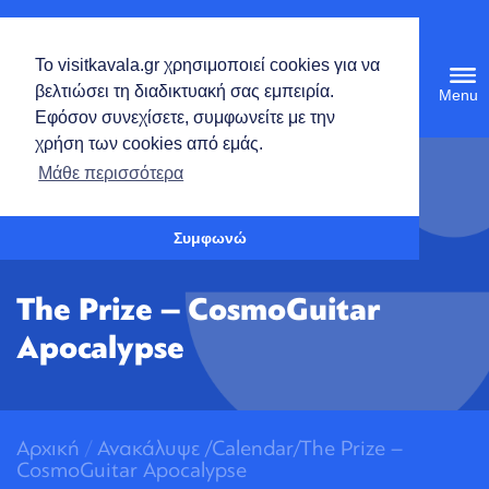
Ελληνικά
Το visitkavala.gr χρησιμοποιεί cookies για να
Tog
βελτιώσει τη διαδικτυακή σας εμπειρία.
navi
Εφόσον συνεχίσετε, συμφωνείτε με την
χρήση των cookies από εμάς.
Ανοίξτε τη γραμμή εργαλείων
Μάθε περισσότερα
Συμφωνώ
The Prize – CosmoGuitar
Apocalypse
Αρχική
/
Ανακάλυψε
/
Calendar/The Prize –
CosmoGuitar Apocalypse