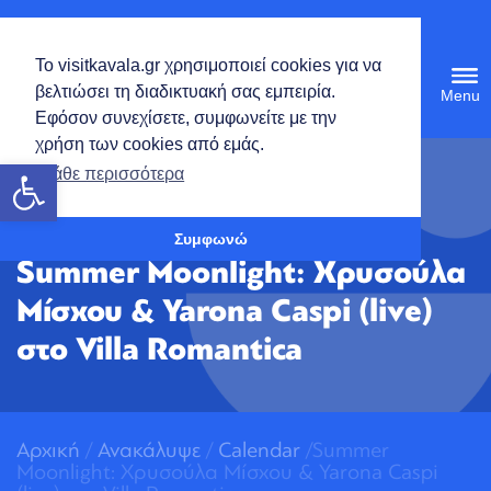
Ελληνικά
Το visitkavala.gr χρησιμοποιεί cookies για να
Tog
βελτιώσει τη διαδικτυακή σας εμπειρία.
navi
Εφόσον συνεχίσετε, συμφωνείτε με την
χρήση των cookies από εμάς.
Ανοίξτε τη γραμμή εργαλείων
Μάθε περισσότερα
Συμφωνώ
Summer Moonlight: Χρυσούλα
Μίσχου & Yarona Caspi (live)
στο Villa Romantica
Αρχική
/
Ανακάλυψε
/
Calendar
/Summer
Moonlight: Χρυσούλα Μίσχου & Yarona Caspi