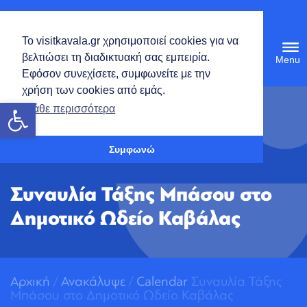
Ελληνικά
Το visitkavala.gr χρησιμοποιεί cookies για να
Tog
βελτιώσει τη διαδικτυακή σας εμπειρία.
navi
Εφόσον συνεχίσετε, συμφωνείτε με την
χρήση των cookies από εμάς.
Ανοίξτε τη γραμμή εργαλείων
Μάθε περισσότερα
Συμφωνώ
Συναυλία Τάξης Mπάσου στο
Δημοτικό Ωδείο Καβάλας
Αρχική
/
Ανακάλυψε
/
Calendar
Συναυλία Τάξης
Mπάσου στο Δημοτικό Ωδείο Καβάλας