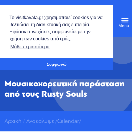
Ελληνικά
Το visitkavala.gr χρησιμοποιεί cookies για να
Tog
βελτιώσει τη διαδικτυακή σας εμπειρία.
navi
Εφόσον συνεχίσετε, συμφωνείτε με την
χρήση των cookies από εμάς.
Ανοίξτε τη γραμμή εργαλείων
Μάθε περισσότερα
Συμφωνώ
Μουσικοχορευτική παράσταση
από τους Rusty Souls
Αρχική
/
Ανακάλυψε
/
Calendar/