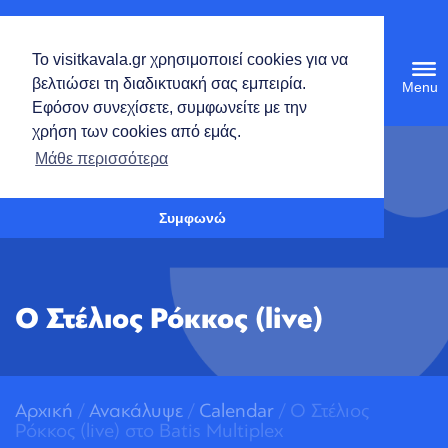
Ελληνικά
Το visitkavala.gr χρησιμοποιεί cookies για να
Tog
βελτιώσει τη διαδικτυακή σας εμπειρία.
navi
Εφόσον συνεχίσετε, συμφωνείτε με την
χρήση των cookies από εμάς.
Ανοίξτε τη γραμμή εργαλείων
Μάθε περισσότερα
Συμφωνώ
Ο Στέλιος Ρόκκος (live)
Αρχική
/
Ανακάλυψε
/
Calendar
/ Ο Στέλιος
Ρόκκος (live) στο Batis Multiplex