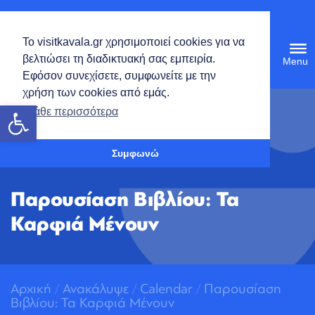
Ελληνικά
Το visitkavala.gr χρησιμοποιεί cookies για να
Tog
βελτιώσει τη διαδικτυακή σας εμπειρία.
navi
Εφόσον συνεχίσετε, συμφωνείτε με την
χρήση των cookies από εμάς.
Ανοίξτε τη γραμμή εργαλείων
Μάθε περισσότερα
Συμφωνώ
Παρουσίαση Βιβλίου: Τα
Καρφιά Μένουν
Αρχική
/
Ανακάλυψε
/
Calendar
/
Παρουσίαση
Βιβλίου: Τα Καρφιά Μένουν