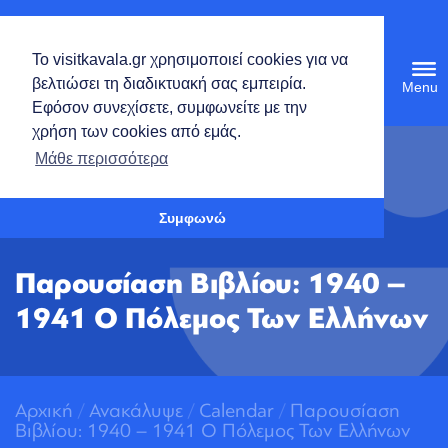
Ελληνικά
Το visitkavala.gr χρησιμοποιεί cookies για να
Tog
βελτιώσει τη διαδικτυακή σας εμπειρία.
navi
Εφόσον συνεχίσετε, συμφωνείτε με την
χρήση των cookies από εμάς.
Ανοίξτε τη γραμμή εργαλείων
Μάθε περισσότερα
Συμφωνώ
Παρουσίαση Βιβλίου: 1940 –
1941 Ο Πόλεμος Των Ελλήνων
Αρχική
/
Ανακάλυψε
/
Calendar
/
Παρουσίαση
Βιβλίου: 1940 – 1941 Ο Πόλεμος Των Ελλήνων