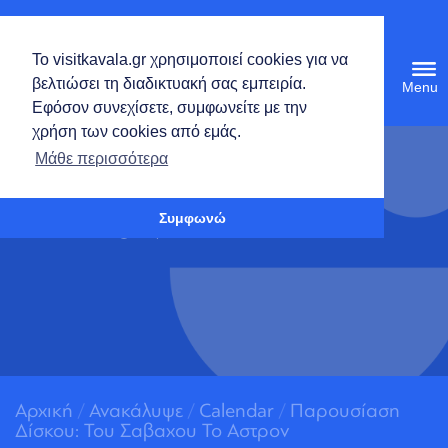
Ελληνικά
Το visitkavala.gr χρησιμοποιεί cookies για να
Tog
βελτιώσει τη διαδικτυακή σας εμπειρία.
navi
Εφόσον συνεχίσετε, συμφωνείτε με την
ΠΑΡΟΥΣΙΑΣΗ
χρήση των cookies από εμάς.
Ανοίξτε τη γραμμή εργαλείων
ΔΙΣΚΟΥ: ΤΟΥ
Μάθε περισσότερα
ΣΑΒΑΧΟΥ ΤΟ
Συμφωνώ
ΑΣΤΡΟΝ
Αρχική
/
Ανακάλυψε
/
Calendar
/
Παρουσίαση
Δίσκου: Του Σαβαχου Το Αστρον