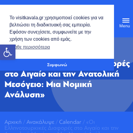
Ελληνικά
Το visitkavala.gr χρησιμοποιεί cookies για να
Tog
βελτιώσει τη διαδικτυακή σας εμπειρία.
navi
Εφόσον συνεχίσετε, συμφωνείτε με την
χρήση των cookies από εμάς.
Ανοίξτε τη γραμμή εργαλείων
Μάθε περισσότερα
«Οι Ελληνοτουρκικές Διαφορές
Συμφωνώ
στο Αιγαίο και την Ανατολική
Μεσόγειο: Μια Νομική
Ανάλυση»
Αρχική
/
Ανακάλυψε
/
Calendar
/ «Οι
Ελληνοτουρκικές Διαφορές στο Αιγαίο και την