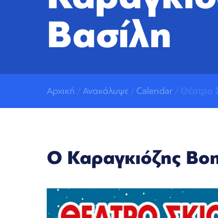
Βασίλη
Αρχική
/
Ανακάλυψε
/
Calendar
/ Θέατρο 
Ο Καραγκιόζης Βοη