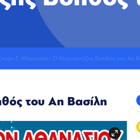
Σκιών Γ. Αθανασίου: Ο Καραγκιόζης Βοηθός του Αη 
θός του Αη Βασίλη