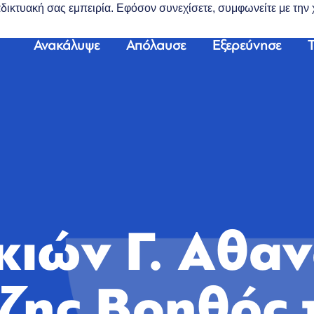
διαδικτυακή σας εμπειρία. Εφόσον συνεχίσετε, συμφωνείτε με τη
Ανακάλυψε
Απόλαυσε
Εξερεύνησε
Τ
κιών Γ. Αθαν
ζης Βοηθός 