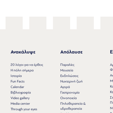
Ανακάλυψε
Απόλαυσε
Ε
Ν
20 λόγοι για να έρθεις
Παραλίες
Α
Φ
Η πόλη σήμερα
Μουσεία
Α
Ιστορία
Εκδηλώσεις
Μ
Fun Facts
Νυχτερινή ζωή
Κ
Calendar
Αγορά
Κτ
Βιβλιογραφία
Γαστρονομία
Σ
Video gallery
Οινοποιεία
Π
Media center
Πηλοθεραπεία &
Ν
υδροθεραπεία
Through your eyes