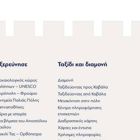
ξερεύνησε
Ταξίδι και διαμονή
ρχαιολογικός χώρος
Διαμονή
ιλίππων – UNESCO
Ταξιδεύοντας προς Καβάλα
κρόπολη – Φρούριο
Ταξιδεύοντας από Καβάλα
νημεία Παλιάς Πόλης
Μετακίνηση στην πόλη
απναποθήκες
Κέντρο πληροφόρησης
ίρια με ιστορία
επισκεπτών
τα βήματα του Αποστόλου
Διαδραστικός χάρτης
αύλου
Χάρτες και έντυπα
τικιλί Τας – Ορθόπετρα
Χρήσιμες πληροφορίες