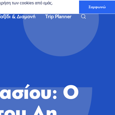
ν χρήση των cookies από εμάς.
Συμφωνώ
Ελληνικά
αξίδι & Διαμονή
Trip Planner
ασίου: Ο
του Αη