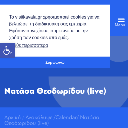
Ελληνικά
Το visitkavala.gr χρησιμοποιεί cookies για να
Tog
βελτιώσει τη διαδικτυακή σας εμπειρία.
navi
Εφόσον συνεχίσετε, συμφωνείτε με την
χρήση των cookies από εμάς.
Ανοίξτε τη γραμμή εργαλείων
Μάθε περισσότερα
Συμφωνώ
Νατάσα Θεοδωρίδου (live)
Αρχική
/
Ανακάλυψε
/
Calendar/
Νατάσα
Θεοδωρίδου (live)