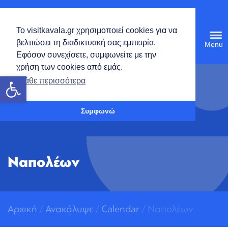
Ελληνικά
Το visitkavala.gr χρησιμοποιεί cookies για να
Tog
βελτιώσει τη διαδικτυακή σας εμπειρία.
navi
Εφόσον συνεχίσετε, συμφωνείτε με την
χρήση των cookies από εμάς.
Ανοίξτε τη γραμμή εργαλείων
Μάθε περισσότερα
Συμφωνώ
Ναπολέων
Αρχική
/
Ανακάλυψε
/
Calendar
/ Ναπολέων