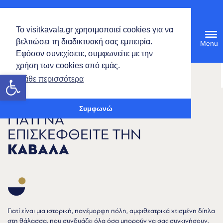
Ελληνικά
Το visitkavala.gr χρησιμοποιεί cookies για να
Tog
βελτιώσει τη διαδικτυακή σας εμπειρία.
navi
Εφόσον συνεχίσετε, συμφωνείτε με την
χρήση των cookies από εμάς.
Ανοίξτε τη γραμμή εργαλείων
Μάθε περισσότερα
Συμφωνώ
ΓΙΑΤΙ ΝΑ
ΕΠΙΣΚΕΦΘΕΙΤΕ ΤΗΝ
ΚΑΒΑΛΑ
Γιατί είναι μια ιστορική, πανέμορφη πόλη, αμφιθεατρικά χτισμένη δίπλα
στη θάλασσα, που συνδυάζει όλα όσα μπορούν να σας συγκινήσουν,