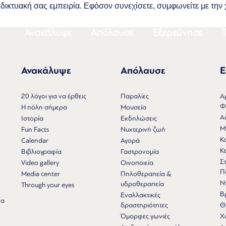
διαδικτυακή σας εμπειρία. Εφόσον συνεχίσετε, συμφωνείτε με τη
Ανακάλυψε
Απόλαυσε
Εξερεύνησε
Τ
Ανακάλυψε
Απόλαυσε
Ε
Ν
20 λόγοι για να έρθεις
Παραλίες
Α
Φ
Η πόλη σήμερα
Μουσεία
Α
Ιστορία
Εκδηλώσεις
Μ
Fun Facts
Νυχτερινή ζωή
Κ
Calendar
Αγορά
Κτ
Βιβλιογραφία
Γαστρονομία
Σ
Video gallery
Οινοποιεία
Π
Media center
Πηλοθεραπεία &
Ν
υδροθεραπεία
Through your eyes
Β
Εναλλακτικές
να
δραστηριότητες
Θ
Όμορφες γωνιές
Χ