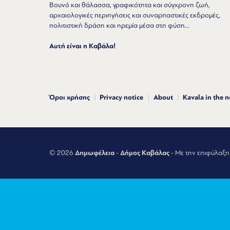
Βουνό και θάλασσα, γραφικότητα και σύγχρονη ζωή,
αρχαιολογικές περιηγήσεις και συναρπαστικές εκδρομές,
πολιτιστική δράση και ηρεμία μέσα στη φύση...
Αυτή είναι η Καβάλα!
Όροι χρήσης
Privacy notice
About
Kavala in the 
© 2026
Δημωφέλεια
-
Δήμος Καβάλας
- Με την επιφύλαξη