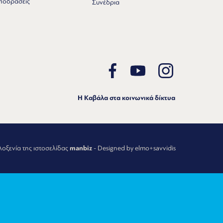
ποδράσεις
Συνέδρια
Η Καβάλα στα κοινωνικά δίκτυα
λοξενία της ιστοσελίδας
manbiz
- Designed by elmo+savvidis