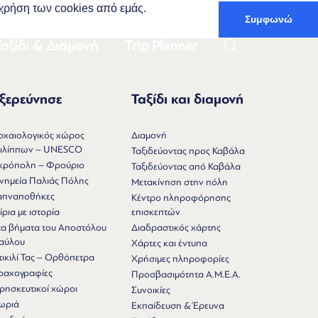
ν χρήση των cookies από εμάς.
Συμφωνώ
Ελληνικά
αξίδι & Διαμονή
Trip Planner
ξερεύνησε
Ταξίδι και διαμονή
ρχαιολογικός χώρος
Διαμονή
ιλίππων – UNESCO
Ταξιδεύοντας προς Καβάλα
κρόπολη – Φρούριο
Ταξιδεύοντας από Καβάλα
νημεία Παλιάς Πόλης
Μετακίνηση στην πόλη
απναποθήκες
Κέντρο πληροφόρησης
ίρια με ιστορία
επισκεπτών
τα βήματα του Αποστόλου
Διαδραστικός χάρτης
αύλου
Χάρτες και έντυπα
τικιλί Τας – Ορθόπετρα
Χρήσιμες πληροφορίες
ραχογραφίες
Προσβασιμότητα Α.Μ.Ε.Α.
ρησκευτικοί χώροι
Συνοικίες
ωριά
Εκπαίδευση & Έρευνα