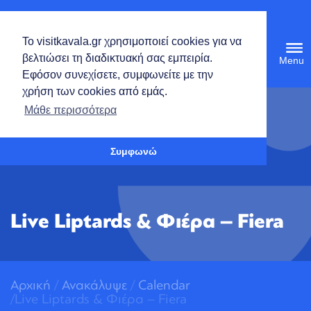
Ελληνικά
Το visitkavala.gr χρησιμοποιεί cookies για να
Tog
βελτιώσει τη διαδικτυακή σας εμπειρία.
navi
Εφόσον συνεχίσετε, συμφωνείτε με την
χρήση των cookies από εμάς.
Ανοίξτε τη γραμμή εργαλείων
Μάθε περισσότερα
Συμφωνώ
Live Liptards & Φιέρα – Fiera
Αρχική
/
Ανακάλυψε
/
Calendar
/Live Liptards & Φιέρα – Fiera