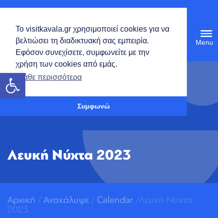
Ελληνικά
Το visitkavala.gr χρησιμοποιεί cookies για να
Tog
βελτιώσει τη διαδικτυακή σας εμπειρία.
navi
Εφόσον συνεχίσετε, συμφωνείτε με την
χρήση των cookies από εμάς.
Ανοίξτε τη γραμμή εργαλείων
Μάθε περισσότερα
Συμφωνώ
Λευκή Νύχτα 2023
Αρχική
/
Ανακάλυψε
/
Calendar
/Λευκή Νύχτα
2023