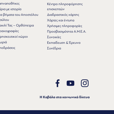
απναποθήκες
Κέντρο πληροφόρησης
ίρια με ιστορία
επισκεπτών
τα βήματα του Αποστόλου
Διαδραστικός χάρτης
αύλου
Χάρτες και έντυπα
τικιλί Τας – Ορθόπετρα
Χρήσιμες πληροφορίες
ραχογραφίες
Προσβασιμότητα Α.Μ.Ε.Α.
ρησκευτικοί χώροι
Συνοικίες
ωριά
Εκπαίδευση & Έρευνα
ποδράσεις
Συνέδρια
Η Καβάλα στα κοινωνικά δίκτυα