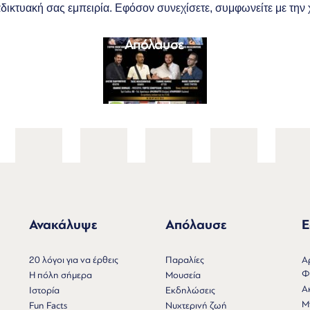
διαδικτυακή σας εμπειρία. Εφόσον συνεχίσετε, συμφωνείτε με τη
Ανακάλυψε
Απόλαυσε
Εξερεύνησε
Τ
Ανακάλυψε
Απόλαυσε
Ε
Ν
20 λόγοι για να έρθεις
Παραλίες
Α
Φ
Η πόλη σήμερα
Μουσεία
Α
Ιστορία
Εκδηλώσεις
Μ
Fun Facts
Νυχτερινή ζωή