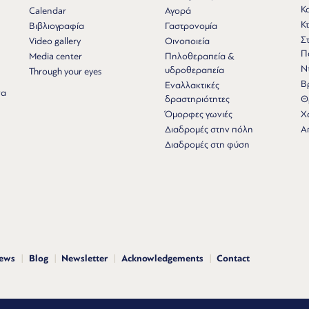
Κ
Calendar
Αγορά
Κτ
Βιβλιογραφία
Γαστρονομία
Σ
Video gallery
Οινοποιεία
Π
Media center
Πηλοθεραπεία &
Ν
υδροθεραπεία
Through your eyes
Β
Εναλλακτικές
να
δραστηριότητες
Θ
Όμορφες γωνιές
Χ
Διαδρομές στην πόλη
Α
Διαδρομές στη φύση
news
Blog
Newsletter
Acknowledgements
Contact